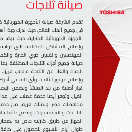
صيانة ثلاجات
تقدم الشركة صيانة الأجهزة الكهربائية خ
في جميع أنحاء العالم، حيث ندرك جيدًا 
الأجهزة الكهربائية المنزلية، حيث يوفر
وإصلاح المشاكل المختلفة التي تواجه 
المهندسين والفنيين ذوي الخبرة والكفا
صيانة جميع أجزاء الثلاجات المختلفة، بم
المياه والغاز من الثلاجة والديب فريزر
وإصلاح موتور الثلاجة، وأي تلف في أجز
غيار أصلية من بلد المنشأ ونضمن الإص
الغيار، وتوفر أيضا خدمة عملاء علي مدا
محافظات مصر، ونمتلك فريقًا من خدمة 
البلاغات والاستفسارات، وننصح دائمًا ب
الجهاز عن طريق كارنيه خاص به لضمان 
طوال أيام الأسبوع للحصول على كافة ا