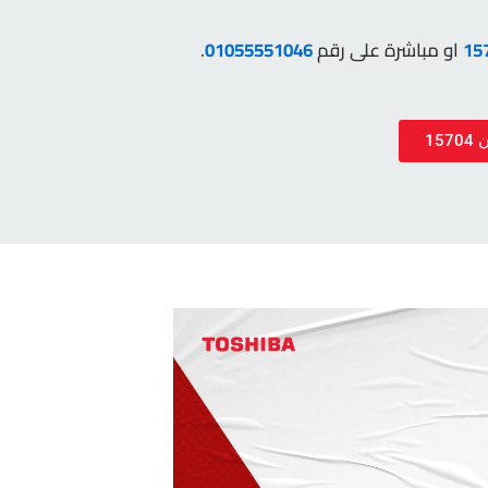
15
او مباشرة على رقم
01055551046
.
157