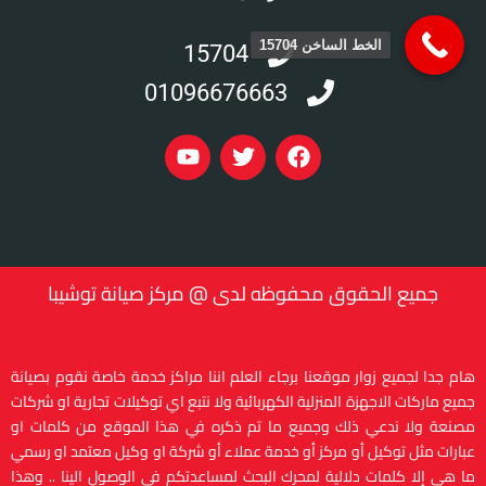
الخط الساخن 15704
15704
01096676663
Y
T
F
o
w
a
u
i
c
t
t
e
u
t
b
b
e
o
e
r
o
جميع الحقوق محفوظه لدى @ مركز صيانة توشيبا
k
هام جدا لجميع زوار موقعنا برجاء العلم اننا مراكز خدمة خاصة نقوم بصيانة
جميع ماركات الاجهزة المنزلية الكهربائية ولا نتبع اي توكيلات تجارية او شركات
مصنعة ولا ندعي ذلك وجميع ما تم ذكره في هذا الموقع من كلمات او
عبارات مثل توكيل أو مركز أو خدمة عملاء أو شركة او وكيل معتمد او رسمي
ما هي إلا كلمات دلالية لمحرك البحث لمساعدتكم في الوصول الينا .. وهذا